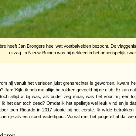
ière heeft Jan Brongers heel wat voetbalvelden bezocht. De vlaggenist 
uitzag. In Nieuw-Buinen was hij gekleed in het onberispelijk zw
om hij vanuit het verleden juist grensrechter is geworden. Kwam he
 in? Jan: ‘Kijk, ik heb me altijd betrokken gevoeld bij de club. Er kan 
ch altijd al bij was, als ouder zeg maar, was het voor mij een logi
ik het dan toch deed? Omdat ik het spelletje wel leuk vind en je daarm
door toen Ricardo in 2017 stopte bij het eerste. Ik wilde betrokken
ien je als een soort vaderfiguur. Vooral met het jonge elftal dat we 
deren