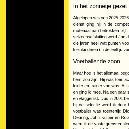
In het zonnetje gezet
Afgelopen seizoen 2025-2026 
dienst ging hij in de comp
materiaalman betrokken blijft
seizoensafsluiting werd Jan d
die jaren heel wat punten voo
kleinkinderen (in de leeftijd v
Voetballende zoon
Maar hoe is het allemaal bego
hem zou zijn. Hij was toen ac
leider en trainer van was. Al
en ging ik mee. Na een paar se
en vlaggenist. Dus in 2001 be
bij de selectie werd ik doo
voetballer was toentertijd 
Deuring, John Kuiper en Rol
werd ik de vaste grensrechter