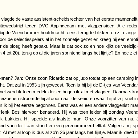
vlagde de vaste assistent-scheidsrechter van het eerste mannenelft
etitiewedstrijd tegen DVC Appingedam met vlagpensioen. Alle re
 bij de Veendammer hoofdmacht, eens terug te blikken op zijn lange car
oor de selectiespelers al in het zonnetje gezet en kreeg hij een em
r de ploeg heeft gepakt. Maar is dat ook zo en hoe kijkt de veelzij
an 4 tot 20), terug op al die jaren sprintend langs het lijntje? En hoe 
nnen? Jan: ‘Onze zoon Ricardo zat op judo totdat op een camping in 
ht. Dat zal in 1993 zijn geweest. Toen is hij bij de D-tjes van Veen
 snel werd ik toen medeleider en begon ik al met vlaggen. Daarna st
izoenen stroomde hij al door naar de senioren waar hij al vrij snel i
n ik bij het eerste begonnen. Eerst was er een andere vlaggenist maar 
r Henk Bos hiervoor benaderd. Hij was toen leider bij zondag Veen
Dick Lukkien. Hij speelde als laatste man. Onze voorzitter van n
and van der Laan stond er een gerenommeerd elftal. Volgens mij s
. Al met al loop ik dus al zo’n 26 jaar langs het lijntje. Maar ik de