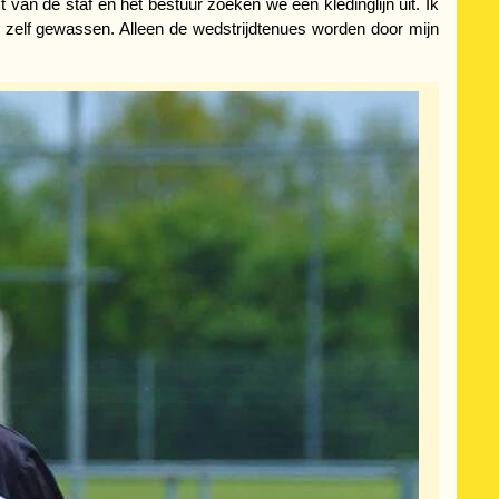
 van de staf en het bestuur zoeken we een kledinglijn uit. Ik
rs zelf gewassen. Alleen de wedstrijdtenues worden door mijn