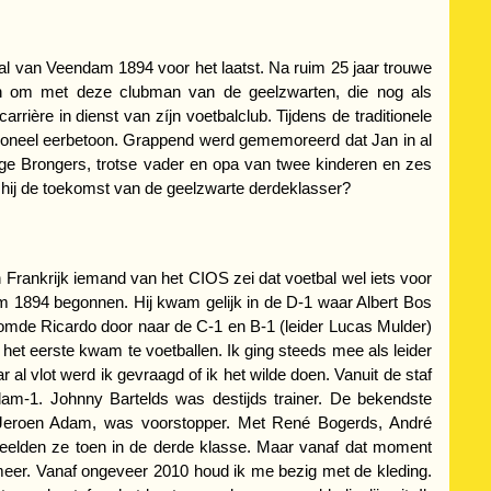
al van Veendam 1894 voor het laatst. Na ruim 25 jaar trouwe
den om met deze clubman van de geelzwarten, die nog als
rière in dienst van zíjn voetbalclub. Tijdens de traditionele
otioneel eerbetoon. Grappend werd gememoreerd dat Jan in al
dige Brongers, trotse vader en opa van twee kinderen en zes
ziet hij de toekomst van de geelzwarte derdeklasser?
Frankrijk iemand van het CIOS zei dat voetbal wel iets voor
dam 1894 begonnen. Hij kwam gelijk in de D-1 waar Albert Bos
roomde Ricardo door naar de C-1 en B-1 (leider Lucas Mulder)
n het eerste kwam te voetballen. Ik ging steeds mee als leider
al vlot werd ik gevraagd of ik het wilde doen. Vanuit de staf
dam-1. Johnny Bartelds was destijds trainer. De bekendste
u, Jeroen Adam, was voorstopper. Met René Bogerds, André
peelden ze toen in de derde klasse. Maar vanaf dat moment
ed meer. Vanaf ongeveer 2010 houd ik me bezig met de kleding.