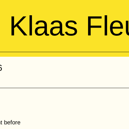
Klaas
Fle
6
ht before